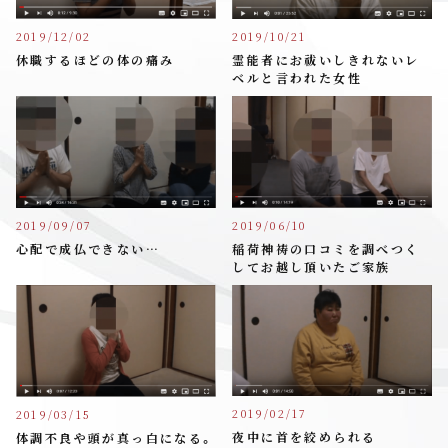
2019/12/02
2019/10/21
休職するほどの体の痛み
霊能者にお祓いしきれないレ
ベルと言われた女性
2019/09/07
2019/06/10
心配で成仏できない…
稲荷神祷の口コミを調べつく
してお越し頂いたご家族
2019/02/17
2019/03/15
夜中に首を絞められる
体調不良や頭が真っ白になる。