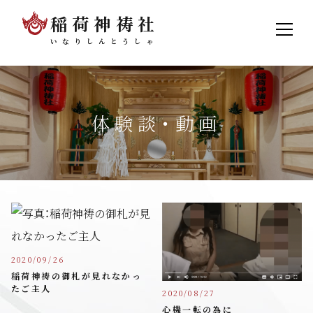
稲荷神祷社
いなりしんとうしゃ
体験談・動画
2020/09/26
稲荷神祷の御札が見れなかっ
たご主人
2020/08/27
心機一転の為に