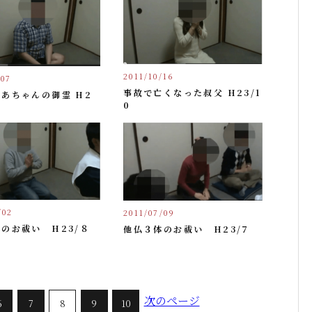
2011/10/16
/07
事故で亡くなった叔父 H23/1
あちゃんの御霊 H2
0
/02
2011/07/09
のお祓い H23/８
他仏３体のお祓い H23/7
次のページ
6
7
8
9
10